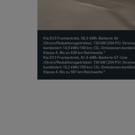
Kia EV3 Frontantrieb, 58,3-kWh-Batterie Air
(Strom/Reduktionsgetriebe); 150 kW (204 PS): Strom
kombiniert 14,9 kWh/100 km; CO₂-Emissionen kombini
Klasse A. Bis zu 438 km Reichweite.
2
Kia EV3 Frontantrieb, 81,4-kWh-Batterie GT-Line
(Strom/Reduktionsgetriebe); 150 kW (204 PS): Strom
kombiniert 16,2 kWh/100 km; CO₂-Emissionen kombini
Klasse A. Bis zu 597 km Reichweite.
2