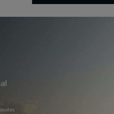
al
posites