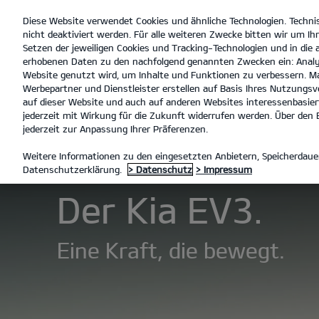
Diese Website verwendet Cookies und ähnliche Technologien. Techni
open
nicht deaktiviert werden. Für alle weiteren Zwecke bitten wir um Ihr
menu
Setzen der jeweiligen Cookies und Tracking-Technologien und in die
erhobenen Daten zu den nachfolgend genannten Zwecken ein: Analy
Website genutzt wird, um Inhalte und Funktionen zu verbessern. Ma
Werbepartner und Dienstleister erstellen auf Basis Ihres Nutzungsve
Der EV3
Entdecken
auf dieser Website und auch auf anderen Websites interessenbasiert
jederzeit mit Wirkung für die Zukunft widerrufen werden. Über den B
jederzeit zur Anpassung Ihrer Präferenzen.
MODELLE
EV3
DER EV3
Weitere Informationen zu den eingesetzten Anbietern, Speicherdauer
Datenschutzerklärung.
> Datenschutz
> Impressum
Der Kia EV3.
Eine Kraft, die bewegt.