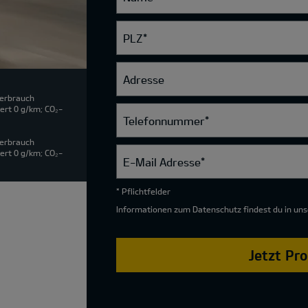
PLZ
*
Adresse
verbrauch
ert 0 g/km; CO₂-
Telefonnummer
*
verbrauch
ert 0 g/km; CO₂-
E-Mail Adresse
*
* Pflichtfelder
Informationen zum Datenschutz findest du in un
Jetzt Pr