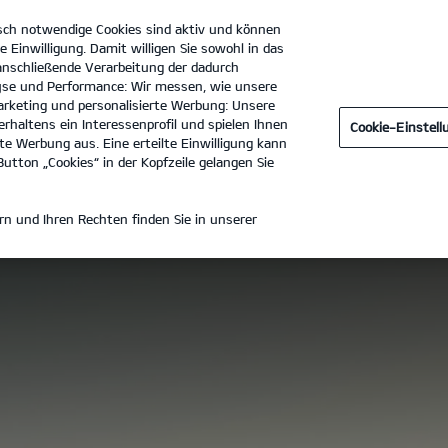
sch notwendige Cookies sind aktiv und können
e Einwilligung. Damit willigen Sie sowohl in das
 anschließende Verarbeitung der dadurch
se und Performance: Wir messen, wie unsere
Autohaus Möller GmbH
Tel. :
0361 - 54122200
rketing und personalisierte Werbung: Unsere
rhaltens ein Interessenprofil und spielen Ihnen
Cookie-Einstel
Technische Daten
Zubehör
Galerie
Preisliste herunt
e Werbung aus. Eine erteilte Einwilligung kann
utton „Cookies“ in der Kopfzeile gelangen Sie
n und Ihren Rechten finden Sie in unserer