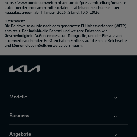
https://www.bundesumweltministerium.de/pressemitteilung/neues-e-
auto-foerderprogramm-mit-sozialer-staffelung-zuschuesse-fuer-
neuzulassungen-ab-1-januar-2026
. Stand: 19.01.2026.
¹ Reichweite
Die Reichweite wurde nach dem genormten EU-Messverfahren (WLTP)
ermittelt. Der individuelle Fahrstil und weitere Faktoren wie
Geschwindigkeit, Außentemperatur, Topografie‚ und der Einsatz von
stromverbrauchenden Geräten haben Einfluss auf die reale Reichweite
und können diese möglicherweise verringern.
Modelle
Business
Angebote