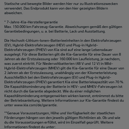
Statische und bewegte Bilder werden hier nur zu Illustrationszwecken
verwendet. Das Endprodukt kann von den hier gezeigten Bildern
abweichen.
* 7-Jahre-Kia-Herstellergarantie
Max. 150.000 km Fahrzeug-Garantie. Abweichungen gemäß den gültigen
Garantiebedingungen, u. a. bei Batterie, Lack und Ausstattung.
Die Hochvolt-Lithium-Ionen-Batterieeinheiten in den Elektrofahrzeugen
(EV), Hybrid-Elektrofahrzeugen (HEV) und Plug-in Hybrid-
Elektrofahrzeugen (PHEV) von Kia sind auf eine lange Lebensdauer
ausgelegt. Für diese Batterien gilt die Kia-Garantie für eine Dauer von 8
Jahren ab der Erstzulassung oder 160.000 km Laufleistung, je nachdem,
was zuerst eintritt. Für Niedervoltbatterien (48 V und 12 V) in Mild-
Hybrid-Elektrofahrzeugen (MHEV) gilt die Kia-Garantie für eine Dauer von
2 Jahren ab der Erstzulassung, unabhängig von der Kilometerleistung.
Ausschließlich bei den Elektrofahrzeugen (EV) und Plug-in Hybrid-
Elektrofahrzeugen (PHEV) garantiert Kia eine Batteriekapazität von 70 %.
Die Kapazitätsminderung der Batterie in HEV- und MHEV-Fahrzeugen ist
nicht durch die Garantie abgedeckt. Wie du einer möglichen
Kapazitätsminderung entgegenwirken wirken kannst, entnimmst du bitte
der Betriebsanleitung. Weitere Informationen zur Kia-Garantie findest du
unter
www.kia.com/de/garantie.
**Genaue Voraussetzungen, Höhe und Verfügbarkeit der staatlichen
Förderungen hängen von den jeweils gültigen Richtlinien ab. Ob und wie
du die Voraussetzungen erfüllst, wird im Einzelfall geprüft. Weitere
Informationen findest du unter: