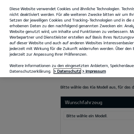
Diese Website verwendet Cookies und ähnliche Technologien. Techni
open
nicht deaktiviert werden. Für alle weiteren Zwecke bitten wir um Ihr
menu
Setzen der jeweiligen Cookies und Tracking-Technologien und in die
erhobenen Daten zu den nachfolgend genannten Zwecken ein: Analy
Website genutzt wird, um Inhalte und Funktionen zu verbessern. Ma
Werbepartner und Dienstleister erstellen auf Basis Ihres Nutzungsve
INZAHLUNGNAHME
auf dieser Website und auch auf anderen Websites interessenbasiert
jederzeit mit Wirkung für die Zukunft widerrufen werden. Über den B
jederzeit zur Anpassung Ihrer Präferenzen.
INZAHLUNGN
Weitere Informationen zu den eingesetzten Anbietern, Speicherdauer
Datenschutzerklärung.
> Datenschutz
> Impressum
Bitte wähle das Kia Modell aus, für das 
Wunschfahrzeug
Bitte wähle ein Modell.