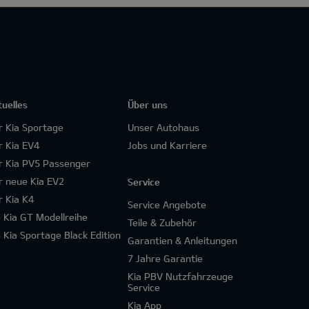
tuelles
Über uns
r Kia Sportage
Unser Autohaus
r Kia EV4
Jobs und Karriere
r Kia PV5 Passenger
r neue Kia EV2
Service
r Kia K4
Service Angebote
e Kia GT Modellreihe
Teile & Zubehör
e Kia Sportage Black Edition
Garantien & Anleitungen
7 Jahre Garantie
Kia PBV Nutzfahrzeuge
Service
Kia App