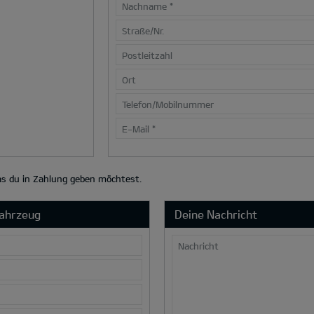
Nachname
*
Straße/Nr.
Postleitzahl
Ort
Telefon/Mobilnummer
E-Mail
*
das du in Zahlung geben möchtest.
Fahrzeug
Deine Nachricht
Nachricht