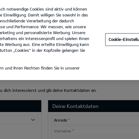
sch notwendige Cookies sind aktiv und können
e Einwilligung. Damit willigen Sie sowohl in das
 anschließende Verarbeitung der dadurch
se und Performance: Wir messen, wie unsere
Autohaus Möller GmbH
Tel. :
0361 - 54122200
rketing und personalisierte Werbung: Unsere
rhaltens ein Interessenprofil und spielen Ihnen
Cookie-Einstel
e Werbung aus. Eine erteilte Einwilligung kann
utton „Cookies“ in der Kopfzeile gelangen Sie
AHME
n und Ihren Rechten finden Sie in unserer
du dich interessierst und gib deine Kontaktdaten an.
Deine Kontaktdaten
Anrede
*
Vorname
*