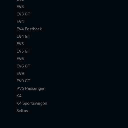
EV3
EV3 GT
EV4
EV4 Fastback
EV4 GT
EV5
EV5 GT
EV6
EV6 GT
EV9
EV9 GT
PV5 Passenger
K4
K4 Sportswagon
Seltos