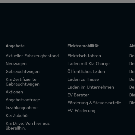
Angebote
Elektromobilität
Ak
Aktueller Fahrzeugbestand
Elektrisch fahren
De
Neuwagen
Laden mit Kia Charge
De
Gebrauchtwagen
Öffentliches Laden
De
Kia Zertifizierte
Laden zu Hause
De
Gebrauchtwagen
Laden im Unternehmen
De
Aktionen
EV Berater
Di
Angebotsanfrage
Förderung & Steuervorteile
Di
Inzahlungnahme
EV-Förderung
Kia Zubehör
Kia Drive: Von hier aus
überallhin.