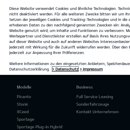
Diese Website verwendet Cookies und ähnliche Technologien. Techni
open
nicht deaktiviert werden. Für alle weiteren Zwecke bitten wir um Ihr
menu
Setzen der jeweiligen Cookies und Tracking-Technologien und in die
erhobenen Daten zu den nachfolgend genannten Zwecken ein: Analy
Website genutzt wird, um Inhalte und Funktionen zu verbessern. Ma
Werbepartner und Dienstleister erstellen auf Basis Ihres Nutzungsve
AKTUELLER FAHRZEUGBESTAN
auf dieser Website und auch auf anderen Websites interessenbasiert
jederzeit mit Wirkung für die Zukunft widerrufen werden. Über den B
jederzeit zur Anpassung Ihrer Präferenzen.
Weitere Informationen zu den eingesetzten Anbietern, Speicherdauer
Datenschutzerklärung.
> Datenschutz
> Impressum
Modelle
Business
Picanto
Full Service Leasing
Stonic
Sonderfahrzeuge
XCeed
Kontakt Unternehmen
Sportage
Sportage Plug-in Hybrid