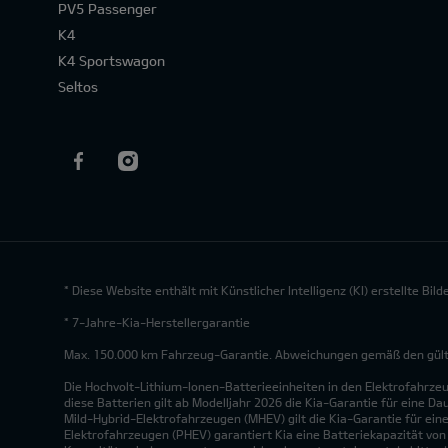
PV5 Passenger
K4
K4 Sportswagon
Seltos
* Diese Website enthält mit Künstlicher Intelligenz (KI) erstellte Bi
* 7-Jahre-Kia-Herstellergarantie
Max. 150.000 km Fahrzeug-Garantie. Abweichungen gemäß den gültig
Die Hochvolt-Lithium-Ionen-Batterieeinheiten in den Elektrofahrze
diese Batterien gilt ab Modelljahr 2026 die Kia-Garantie für eine Da
Mild-Hybrid-Elektrofahrzeugen (MHEV) gilt die Kia-Garantie für eine
Elektrofahrzeugen (PHEV) garantiert Kia eine Batteriekapazität vo