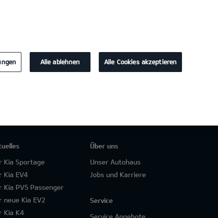
KONTAKT
lungen
Alle ablehnen
Alle Cookies akzeptieren
tuelles
Über uns
r Kia Sportage
Unser Autohaus
r Kia EV4
Jobs und Karriere
r Kia PV5 Passenger
r neue Kia EV2
Service
r Kia K4
Service Angebote