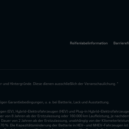
Reifenlabelinformation
Barrieref
lder und Hintergründe. Diese dienen ausschließlich der Veranschaulichung. *
en Garantiebedingungen, u. a. bei Batterie, Lack und Ausstattung.
ugen (EV), Hybrid-Elektrofahrzeugen (HEV) und Plug-in Hybrid-Elektrofahrzeuge
uer von 8 Jahren ab der Erstzulassung oder 160.000 km Laufleistung, je nachdem, 
 Dauer von 2 Jahren ab der Erstzulassung, unabhängig von der Kilometerleistung
n 70 %. Die Kapazitätsminderung der Batterie in HEV- und MHEV-Fahrzeugen ist 