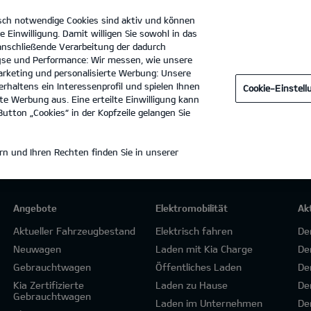
sch notwendige Cookies sind aktiv und können
e Einwilligung. Damit willigen Sie sowohl in das
 anschließende Verarbeitung der dadurch
se und Performance: Wir messen, wie unsere
Autohaus Möller GmbH
Tel. :
0361 - 54122200
rketing und personalisierte Werbung: Unsere
rhaltens ein Interessenprofil und spielen Ihnen
Cookie-Einstel
D
e Werbung aus. Eine erteilte Einwilligung kann
utton „Cookies“ in der Kopfzeile gelangen Sie
n und Ihren Rechten finden Sie in unserer
Angebote
Elektromobilität
Ak
Aktueller Fahrzeugbestand
Elektrisch fahren
De
Neuwagen
Laden mit Kia Charge
De
Gebrauchtwagen
Öffentliches Laden
De
Kia Zertifizierte
Laden zu Hause
De
Gebrauchtwagen
Laden im Unternehmen
De