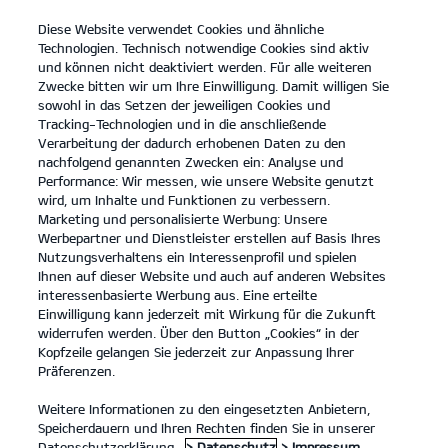
Diese Website verwendet Cookies und ähnliche
open
Technologien. Technisch notwendige Cookies sind aktiv
menu
und können nicht deaktiviert werden. Für alle weiteren
KONTAKT
Zwecke bitten wir um Ihre Einwilligung. Damit willigen Sie
sowohl in das Setzen der jeweiligen Cookies und
Der Kia EV2
Probefahrt / Angebot
Tracking-Technologien und in die anschließende
Verarbeitung der dadurch erhobenen Daten zu den
nachfolgend genannten Zwecken ein: Analyse und
...
...
DER KIA EV2
Performance: Wir messen, wie unsere Website genutzt
wird, um Inhalte und Funktionen zu verbessern.
Marketing und personalisierte Werbung: Unsere
Werbepartner und Dienstleister erstellen auf Basis Ihres
Nutzungsverhaltens ein Interessenprofil und spielen
Ihnen auf dieser Website und auch auf anderen Websites
interessenbasierte Werbung aus. Eine erteilte
Einwilligung kann jederzeit mit Wirkung für die Zukunft
widerrufen werden. Über den Button „Cookies“ in der
Kopfzeile gelangen Sie jederzeit zur Anpassung Ihrer
Präferenzen.
Weitere Informationen zu den eingesetzten Anbietern,
Speicherdauern und Ihren Rechten finden Sie in unserer
Datenschutzerklärung.
> Datenschutz
> Impressum